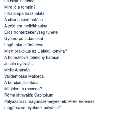
La Nina jelenség
Mire jó a tömjén?
Infralámpa használata
A cikória kávé hatása
A zöld tea mellékhatásai
Erős frontérzékenység tünetei
Gyomorpuffadás okai
Lógó toka eltüntetése
Miért praktikus az L alakú konyha?
A homoktövis jótékony hatásai
Jesolo nyaralás
Melki Apátság
Valldemossa Mallorca
A bőrcipő tisztítása
Mit jelent a rosacea?
Róma látnivalói: Capitolium
Pályázatírás magánszemélyeknek: Miért érdemes
magánszemélyeknek pályázni?