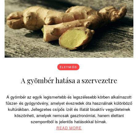
ÉLETMÓD
A gyömbér hatása a szervezetre
A gyömbér az egyik legismertebb és legszélesebb körben alkalmazott
fűszer- és gyógynövény, amelyet évezredek óta használnak különböző
kultúrákban. Jellegzetes csípős ízét és illatát bioaktív vegyületeinek
köszönheti, amelyek nemcsak gasztronómiai, hanem élettani
szempontból is jelentős hatásokkal bírnak.
READ MORE