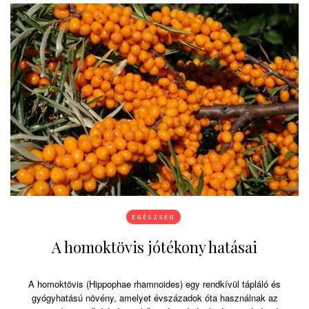
EGÉSZSÉG
A homoktövis jótékony hatásai
A homoktövis (Hippophae rhamnoides) egy rendkívül tápláló és
gyógyhatású növény, amelyet évszázadok óta használnak az