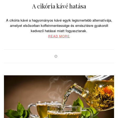
A cikória kávé hatása
A cikória kávé a hagyományos kávé egyik legismertebb alternatívája,
amelyet elsősorban koffeinmentessége és emésztésre gyakorolt
kedvező hatásai miatt fogyasztanak.
READ MORE