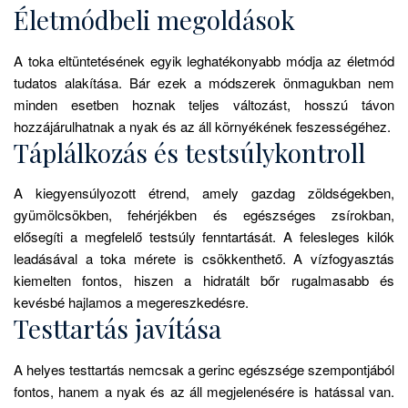
Életmódbeli megoldások
A toka eltüntetésének egyik leghatékonyabb módja az életmód
tudatos alakítása. Bár ezek a módszerek önmagukban nem
minden esetben hoznak teljes változást, hosszú távon
hozzájárulhatnak a nyak és az áll környékének feszességéhez.
Táplálkozás és testsúlykontroll
A kiegyensúlyozott étrend, amely gazdag zöldségekben,
gyümölcsökben, fehérjékben és egészséges zsírokban,
elősegíti a megfelelő testsúly fenntartását. A felesleges kilók
leadásával a toka mérete is csökkenthető. A vízfogyasztás
kiemelten fontos, hiszen a hidratált bőr rugalmasabb és
kevésbé hajlamos a megereszkedésre.
Testtartás javítása
A helyes testtartás nemcsak a gerinc egészsége szempontjából
fontos, hanem a nyak és az áll megjelenésére is hatással van.