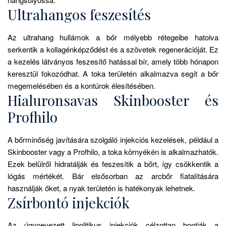
Ultrahangos feszesítés
Az ultrahang hullámok a bőr mélyebb rétegeibe hatolva
serkentik a kollagénképződést és a szövetek regenerációját. Ez
a kezelés látványos feszesítő hatással bír, amely több hónapon
keresztül fokozódhat. A toka területén alkalmazva segít a bőr
megemelésében és a kontúrok élesítésében.
Hialuronsavas Skinbooster és
Profhilo
A bőrminőség javítására szolgáló injekciós kezelések, például a
Skinbooster vagy a Profhilo, a toka környékén is alkalmazhatók.
Ezek belülről hidratálják és feszesítik a bőrt, így csökkentik a
lógás mértékét. Bár elsősorban az arcbőr fiatalítására
használják őket, a nyak területén is hatékonyak lehetnek.
Zsírbontó injekciók
Az úgynevezett lipolitikus injekciók célzottan bontják a