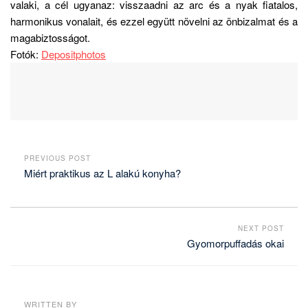
valaki, a cél ugyanaz: visszaadni az arc és a nyak fiatalos,
harmonikus vonalait, és ezzel együtt növelni az önbizalmat és a
magabiztosságot.
Fotók:
Depositphotos
PREVIOUS POST
Miért praktikus az L alakú konyha?
NEXT POST
Gyomorpuffadás okai
WRITTEN BY