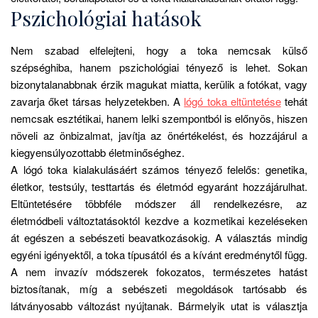
Pszichológiai hatások
Nem szabad elfelejteni, hogy a toka nemcsak külső
szépséghiba, hanem pszichológiai tényező is lehet. Sokan
bizonytalanabbnak érzik magukat miatta, kerülik a fotókat, vagy
zavarja őket társas helyzetekben. A
lógó toka eltüntetése
tehát
nemcsak esztétikai, hanem lelki szempontból is előnyös, hiszen
növeli az önbizalmat, javítja az önértékelést, és hozzájárul a
kiegyensúlyozottabb életminőséghez.
A lógó toka kialakulásáért számos tényező felelős: genetika,
életkor, testsúly, testtartás és életmód egyaránt hozzájárulhat.
Eltüntetésére többféle módszer áll rendelkezésre, az
életmódbeli változtatásoktól kezdve a kozmetikai kezeléseken
át egészen a sebészeti beavatkozásokig. A választás mindig
egyéni igényektől, a toka típusától és a kívánt eredménytől függ.
A nem invazív módszerek fokozatos, természetes hatást
biztosítanak, míg a sebészeti megoldások tartósabb és
látványosabb változást nyújtanak. Bármelyik utat is választja