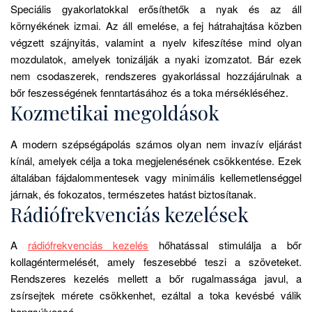
Speciális gyakorlatokkal erősíthetők a nyak és az áll
környékének izmai. Az áll emelése, a fej hátrahajtása közben
végzett szájnyitás, valamint a nyelv kifeszítése mind olyan
mozdulatok, amelyek tonizálják a nyaki izomzatot. Bár ezek
nem csodaszerek, rendszeres gyakorlással hozzájárulnak a
bőr feszességének fenntartásához és a toka mérsékléséhez.
Kozmetikai megoldások
A modern szépségápolás számos olyan nem invazív eljárást
kínál, amelyek célja a toka megjelenésének csökkentése. Ezek
általában fájdalommentesek vagy minimális kellemetlenséggel
járnak, és fokozatos, természetes hatást biztosítanak.
Rádiófrekvenciás kezelések
A
rádiófrekvenciás kezelés
hőhatással stimulálja a bőr
kollagéntermelését, amely feszesebbé teszi a szöveteket.
Rendszeres kezelés mellett a bőr rugalmassága javul, a
zsírsejtek mérete csökkenhet, ezáltal a toka kevésbé válik
hangsúlyossá.