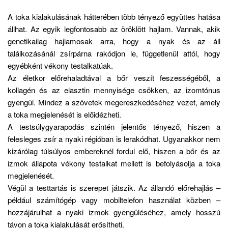
A toka kialakulásának hátterében több tényező együttes hatása
állhat. Az egyik legfontosabb az öröklött hajlam. Vannak, akik
genetikailag hajlamosak arra, hogy a nyak és az áll
találkozásánál zsírpárna rakódjon le, függetlenül attól, hogy
egyébként vékony testalkatúak.
Az életkor előrehaladtával a bőr veszít feszességéből, a
kollagén és az elasztin mennyisége csökken, az izomtónus
gyengül. Mindez a szövetek megereszkedéséhez vezet, amely
a toka megjelenését is előidézheti.
A testsúlygyarapodás szintén jelentős tényező, hiszen a
felesleges zsír a nyaki régióban is lerakódhat. Ugyanakkor nem
kizárólag túlsúlyos embereknél fordul elő, hiszen a bőr és az
izmok állapota vékony testalkat mellett is befolyásolja a toka
megjelenését.
Végül a testtartás is szerepet játszik. Az állandó előrehajlás –
például számítógép vagy mobiltelefon használat közben –
hozzájárulhat a nyaki izmok gyengüléséhez, amely hosszú
távon a toka kialakulását erősítheti.