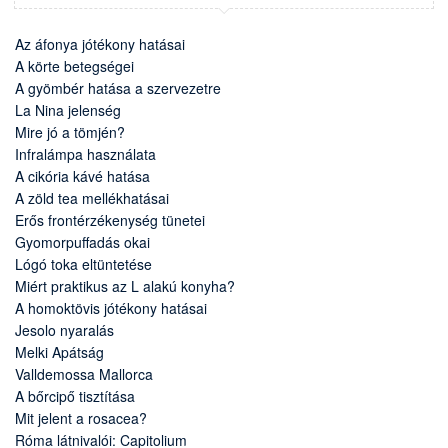
Az áfonya jótékony hatásai
A körte betegségei
A gyömbér hatása a szervezetre
La Nina jelenség
Mire jó a tömjén?
Infralámpa használata
A cikória kávé hatása
A zöld tea mellékhatásai
Erős frontérzékenység tünetei
Gyomorpuffadás okai
Lógó toka eltüntetése
Miért praktikus az L alakú konyha?
A homoktövis jótékony hatásai
Jesolo nyaralás
Melki Apátság
Valldemossa Mallorca
A bőrcipő tisztítása
Mit jelent a rosacea?
Róma látnivalói: Capitolium