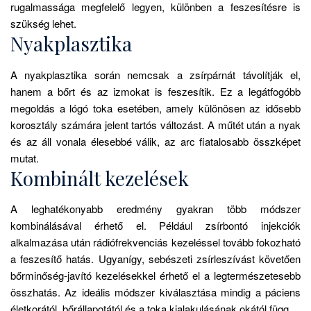
rugalmassága megfelelő legyen, különben a feszesítésre is
szükség lehet.
Nyakplasztika
A nyakplasztika során nemcsak a zsírpárnát távolítják el,
hanem a bőrt és az izmokat is feszesítik. Ez a legátfogóbb
megoldás a lógó toka esetében, amely különösen az idősebb
korosztály számára jelent tartós változást. A műtét után a nyak
és az áll vonala élesebbé válik, az arc fiatalosabb összképet
mutat.
Kombinált kezelések
A leghatékonyabb eredmény gyakran több módszer
kombinálásával érhető el. Például zsírbontó injekciók
alkalmazása után rádiófrekvenciás kezeléssel tovább fokozható
a feszesítő hatás. Ugyanígy, sebészeti zsírleszívást követően
bőrminőség-javító kezelésekkel érhető el a legtermészetesebb
összhatás. Az ideális módszer kiválasztása mindig a páciens
életkorától, bőrállapotától és a toka kialakulásának okától függ.