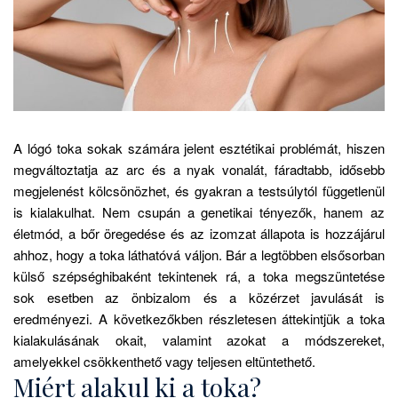
A lógó toka sokak számára jelent esztétikai problémát, hiszen
megváltoztatja az arc és a nyak vonalát, fáradtabb, idősebb
megjelenést kölcsönözhet, és gyakran a testsúlytól függetlenül
is kialakulhat.
Nem csupán a genetikai tényezők, hanem az
életmód, a bőr öregedése és az izomzat állapota is hozzájárul
ahhoz, hogy a toka láthatóvá váljon. Bár a legtöbben elsősorban
külső szépséghibaként tekintenek rá, a toka megszüntetése
sok esetben az önbizalom és a közérzet javulását is
eredményezi. A következőkben részletesen áttekintjük a toka
kialakulásának okait, valamint azokat a módszereket,
amelyekkel csökkenthető vagy teljesen eltüntethető.
Miért alakul ki a toka?