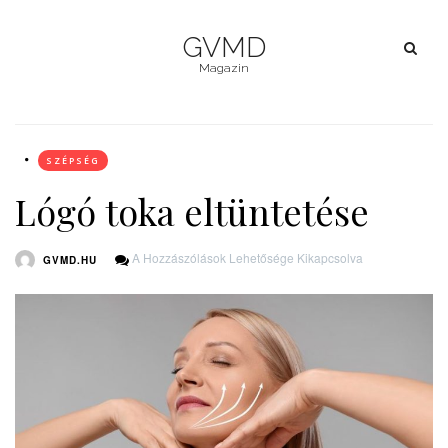
GVMD
Magazin
SZÉPSÉG
Lógó toka eltüntetése
Lógó
A Hozzászólások Lehetősége Kikapcsolva
GVMD.HU
Toka
Eltüntetése
Bejegyzéshez