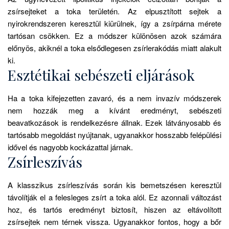
zsírsejteket a toka területén. Az elpusztított sejtek a
nyirokrendszeren keresztül kiürülnek, így a zsírpárna mérete
tartósan csökken. Ez a módszer különösen azok számára
előnyös, akiknél a toka elsődlegesen zsírlerakódás miatt alakult
ki.
Esztétikai sebészeti eljárások
Ha a toka kifejezetten zavaró, és a nem invazív módszerek
nem hozzák meg a kívánt eredményt, sebészeti
beavatkozások is rendelkezésre állnak. Ezek látványosabb és
tartósabb megoldást nyújtanak, ugyanakkor hosszabb felépülési
idővel és nagyobb kockázattal járnak.
Zsírleszívás
A klasszikus zsírleszívás során kis bemetszésen keresztül
távolítják el a felesleges zsírt a toka alól. Ez azonnali változást
hoz, és tartós eredményt biztosít, hiszen az eltávolított
zsírsejtek nem térnek vissza. Ugyanakkor fontos, hogy a bőr