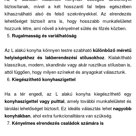
biztosítanak, mivel a két hosszanti fal teljes egészében
kihasználható alsó és felső szekrényekkel. Az elrendezés
lehetőséget biztosít arra is, hogy hosszabb munkafelületet
hozzunk létre, ami növeli a kényelmet sütés és főzés közben.
Rugalmasság és variálhatóság
Az L alakú konyha könnyen testre szabható
különböző méretű
helyiségekhez és lakberendezési stílusokhoz
. Kialakítható
klasszikus, modern, skandináv vagy akár rusztikus stílusban is,
attól függően, hogy milyen színeket és anyagokat választunk.
Kiegészíthető konyhaszigettel
Ha a tér engedi, az L alakú konyha kiegészíthető egy
konyhaszigettel vagy pulttal
, amely további munkafelületet és
tárolási lehetőséget biztosít. Ez ideális választás lehet
nagyobb
konyhákban
, ahol extra funkcionalitásra van szükség.
Kényelmes elrendezés családok számára is