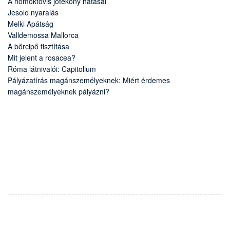
A homoktövis jótékony hatásai
Jesolo nyaralás
Melki Apátság
Valldemossa Mallorca
A bőrcipő tisztítása
Mit jelent a rosacea?
Róma látnivalói: Capitolium
Pályázatírás magánszemélyeknek: Miért érdemes
magánszemélyeknek pályázni?