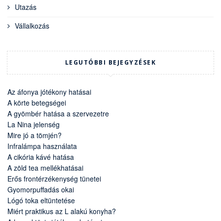
Utazás
Vállalkozás
LEGUTÓBBI BEJEGYZÉSEK
Az áfonya jótékony hatásai
A körte betegségei
A gyömbér hatása a szervezetre
La Nina jelenség
Mire jó a tömjén?
Infralámpa használata
A cikória kávé hatása
A zöld tea mellékhatásai
Erős frontérzékenység tünetei
Gyomorpuffadás okai
Lógó toka eltüntetése
Miért praktikus az L alakú konyha?