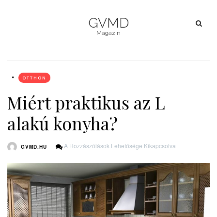
GVMD
Magazin
OTTHON
Miért praktikus az L
alakú konyha?
Miért
A Hozzászólások Lehetősége Kikapcsolva
GVMD.HU
Praktikus
Az
L
Alakú
Konyha?
Bejegyzéshez