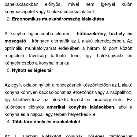
panellakásokban előnyös, mivel nem igényel külön
konyhaszigetet vagy U alakú bútorkialakítást.
Ergonomikus munkaháromszög kialakítása
A konyha legfontosabb elemei –
hűtőszekrény, tűzhely és
mosogató
– könnyen elérhetők az L alakú elrendezésben. Az
optimális munkafolyamat érdekében a három fő pont között
megfelelő távolság tartható fenn, így hatékonyabb és
kényelmesebb a konyhai munka.
Nyitott és légies tér
Az egyik oldalon nyitott elrendezésnek köszönhetően az L alakú
konyha könnyen kapcsolódhat az étkezőhöz vagy a nappalihoz,
így lehetővé teszi az interaktív főzést és társasági életet. Ez
különösen előnyös
amerikai konyhás lakásokban
, ahol a
konyha és a nappali egy térben helyezkedik el.
Több tárolóhely és munkafelület
Az L alakban kialakított konyhák bőséges tárolóhelyet