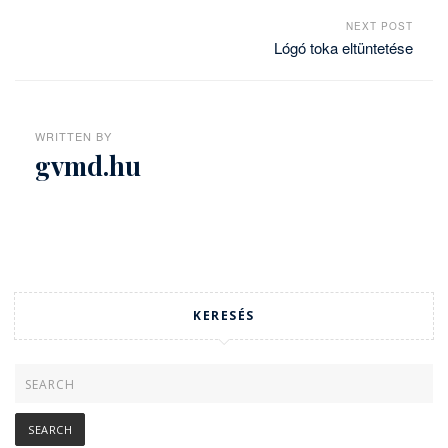
NEXT POST
Lógó toka eltüntetése
WRITTEN BY
gvmd.hu
KERESÉS