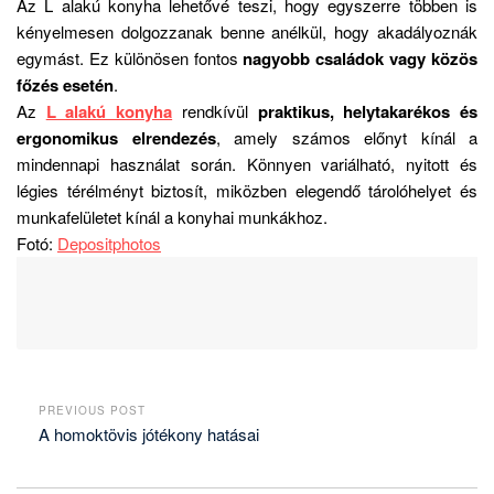
Az L alakú konyha lehetővé teszi, hogy egyszerre többen is
kényelmesen dolgozzanak benne anélkül, hogy akadályoznák
egymást. Ez különösen fontos
nagyobb családok vagy közös
főzés esetén
.
Az
L alakú konyha
rendkívül
praktikus, helytakarékos és
ergonomikus elrendezés
, amely számos előnyt kínál a
mindennapi használat során. Könnyen variálható, nyitott és
légies térélményt biztosít, miközben elegendő tárolóhelyet és
munkafelületet kínál a konyhai munkákhoz.
Fotó:
Depositphotos
PREVIOUS POST
A homoktövis jótékony hatásai