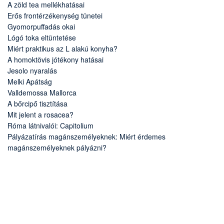
A zöld tea mellékhatásai
Erős frontérzékenység tünetei
Gyomorpuffadás okai
Lógó toka eltüntetése
Miért praktikus az L alakú konyha?
A homoktövis jótékony hatásai
Jesolo nyaralás
Melki Apátság
Valldemossa Mallorca
A bőrcipő tisztítása
Mit jelent a rosacea?
Róma látnivalói: Capitolium
Pályázatírás magánszemélyeknek: Miért érdemes
magánszemélyeknek pályázni?