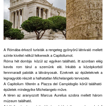
A Rómába érkező turisták a rengeteg gyönyörű látnivaló mellett
szinte kivétel nélkül felkeresik a Capitoliumot.
Róma hét dombja közül az egyiken található, itt azonban elég
kevés rom tárul a szemünk elé. Inkább a középkorból
fennmaradt paloták a látványosak. Ezeknek az épületeknek a
legnagyobb részét a halhatatlan Michelangelo tervezete.
A Capitolium főterén a Piazza del Campidoglio körül található
épületek mindegyike Michelangelo műve.
A téren az aranyozott Marcus Aurelius szobra mellett három
múzeum található.