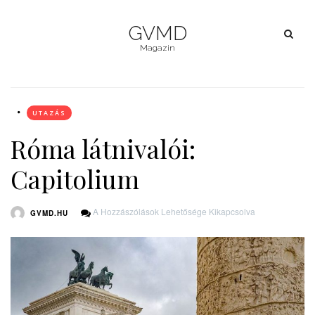
GVMD
Magazin
UTAZÁS
Róma látnivalói:
Capitolium
Róma
A Hozzászólások Lehetősége Kikapcsolva
GVMD.HU
Látnivalói:
Capitolium
Bejegyzéshez