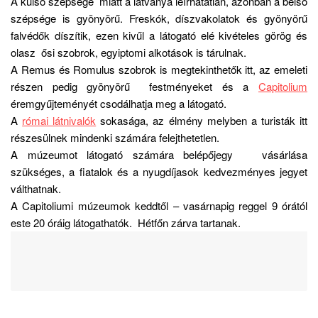
A külső szépsége miatt a látványa leírhatatlan, azonban a belső
szépsége is gyönyörű. Freskók, díszvakolatok és gyönyörű
falvédők díszítik, ezen kivűl a látogató elé kivételes görög és
olasz ősi szobrok, egyiptomi alkotások is tárulnak.
A Remus és Romulus szobrok is megtekinthetők itt, az emeleti
részen pedig gyönyörű festményeket és a
Capitolium
éremgyűjteményét csodálhatja meg a látogató.
A
római látnivalók
sokasága, az élmény melyben a turisták itt
részesülnek mindenki számára felejthetetlen.
A múzeumot látogató számára belépőjegy vásárlása
szükséges, a fiatalok és a nyugdíjasok kedvezményes jegyet
válthatnak.
A Capitoliumi múzeumok keddtől – vasárnapig reggel 9 órától
este 20 óráig látogathatók. Hétfőn zárva tartanak.