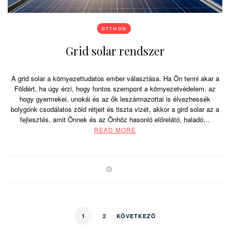
OTTHON
Grid solar rendszer
A grid solar a környezettudatos ember választása. Ha Ön tenni akar a
Földért, ha úgy érzi, hogy fontos szempont a környezetvédelem, az
hogy gyermekei, unokái és az ők leszármazottai is élvezhessék
bolygónk csodálatos zöld rétjeit és tiszta vizét, akkor a gird solar az a
fejlesztés, amit Önnek és az Önhöz hasonló előrelátó, haladó…
READ MORE
1
2
KÖVETKEZŐ