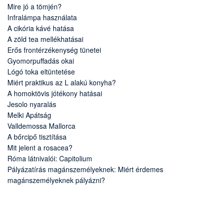
Mire jó a tömjén?
Infralámpa használata
A cikória kávé hatása
A zöld tea mellékhatásai
Erős frontérzékenység tünetei
Gyomorpuffadás okai
Lógó toka eltüntetése
Miért praktikus az L alakú konyha?
A homoktövis jótékony hatásai
Jesolo nyaralás
Melki Apátság
Valldemossa Mallorca
A bőrcipő tisztítása
Mit jelent a rosacea?
Róma látnivalói: Capitolium
Pályázatírás magánszemélyeknek: Miért érdemes
magánszemélyeknek pályázni?