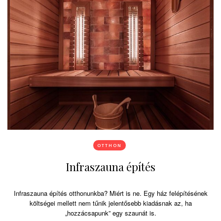
OTTHON
Infraszauna építés
Infraszauna építés otthonunkba? Miért is ne. Egy ház felépítésének
költségei mellett nem tűnik jelentősebb kiadásnak az, ha
„hozzácsapunk” egy szaunát is.