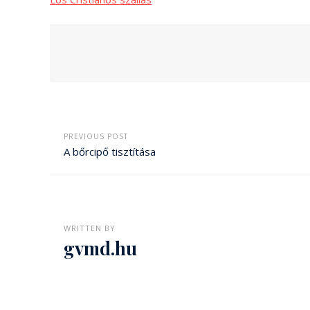
PREVIOUS POST
A bőrcipő tisztítása
WRITTEN BY
gvmd.hu