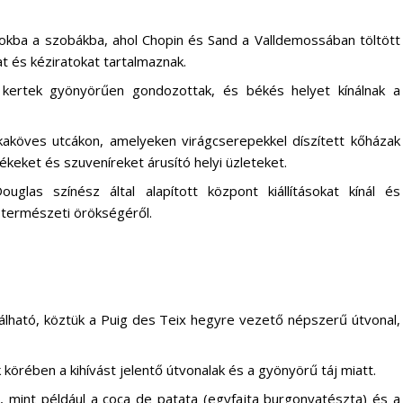
zokba a szobákba, ahol Chopin és Sand a Valldemossában töltött
at és kéziratokat tartalmaznak.
ő kertek gyönyörűen gondozottak, és békés helyet kínálnak a
kaköves utcákon, amelyeken virágcserepekkel díszített kőházak
keket és szuveníreket árusító helyi üzleteket.
uglas színész által alapított központ kiállításokat kínál és
s természeti örökségéről.
lálható, köztük a Puig des Teix hegyre vezető népszerű útvonal,
körében a kihívást jelentő útvonalak és a gyönyörű táj miatt.
at, mint például a coca de patata (egyfajta burgonyatészta) és a