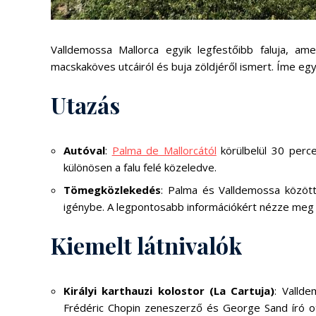
Valldemossa Mallorca egyik legfestőibb faluja, am
macskaköves utcáiról és buja zöldjéről ismert.
Íme egy
Utazás
Autóval
:
Palma de Mallorcától
körülbelül 30 perc
különösen a falu felé közeledve.
Tömegközlekedés
: Palma és Valldemossa között
igénybe. A legpontosabb információkért nézze meg 
Kiemelt látnivalók
Királyi karthauzi kolostor (La Cartuja)
: Vallde
Frédéric Chopin zeneszerző és George Sand író ot