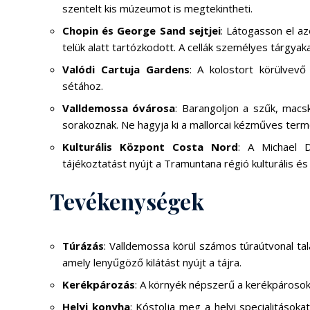
szentelt kis múzeumot is megtekintheti.
Chopin és George Sand sejtjei
: Látogasson el a
telük alatt tartózkodott. A cellák személyes tárgyak
Valódi Cartuja Gardens
: A kolostort körülvev
sétához.
Valldemossa óvárosa
: Barangoljon a szűk, macs
sorakoznak. Ne hagyja ki a mallorcai kézműves termé
Kulturális Központ Costa Nord
: A Michael Do
tájékoztatást nyújt a Tramuntana régió kulturális é
Tevékenységek
Túrázás
: Valldemossa körül számos túraútvonal ta
amely lenyűgöző kilátást nyújt a tájra.
Kerékpározás
: A környék népszerű a kerékpárosok 
Helyi konyha
: Kóstolja meg a helyi specialitások