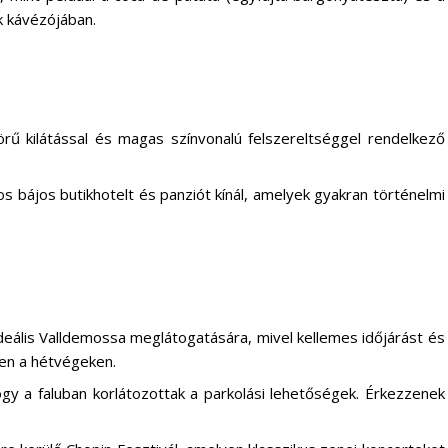
k kávézójában.
nyörű kilátással és magas színvonalú felszereltséggel rendelkező
s bájos butikhotelt és panziót kínál, amelyek gyakran történelmi
ideális Valldemossa meglátogatására, mivel kellemes időjárást és
ösen a hétvégeken.
hogy a faluban korlátozottak a parkolási lehetőségek. Érkezzenek