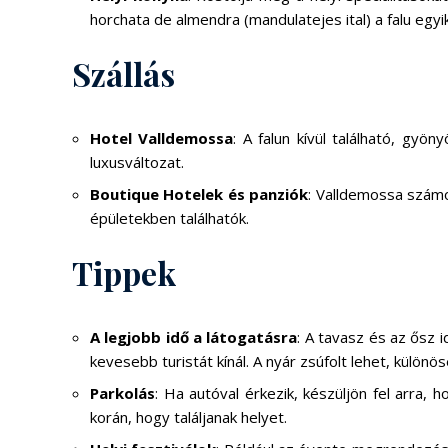
horchata de almendra (mandulatejes ital) a falu egyi
Szállás
Hotel Valldemossa
: A falun kívül található, gyö
luxusváltozat.
Boutique Hotelek és panziók
: Valldemossa számo
épületekben találhatók.
Tippek
A legjobb idő a látogatásra
: A tavasz és az ősz 
kevesebb turistát kínál. A nyár zsúfolt lehet, külön
Parkolás
: Ha autóval érkezik, készüljön fel arra, 
korán, hogy találjanak helyet.