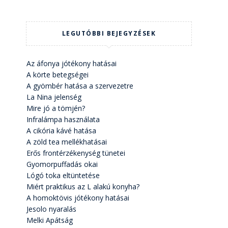
LEGUTÓBBI BEJEGYZÉSEK
Az áfonya jótékony hatásai
A körte betegségei
A gyömbér hatása a szervezetre
La Nina jelenség
Mire jó a tömjén?
Infralámpa használata
A cikória kávé hatása
A zöld tea mellékhatásai
Erős frontérzékenység tünetei
Gyomorpuffadás okai
Lógó toka eltüntetése
Miért praktikus az L alakú konyha?
A homoktövis jótékony hatásai
Jesolo nyaralás
Melki Apátság