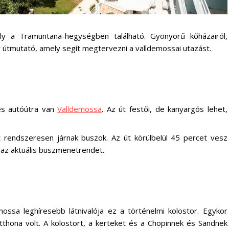
ely a Tramuntana-hegységben található. Gyönyörű kőházairól,
 útmutató, amely segít megtervezni a valldemossai utazást.
es autóútra van
Valldemossa
. Az út festői, de kanyargós lehet,
 rendszeresen járnak buszok. Az út körülbelül 45 percet vesz
az aktuális buszmenetrendet.
mossa leghíresebb látnivalója ez a történelmi kolostor. Egykor
thona volt. A kolostort, a kerteket és a Chopinnek és Sandnek