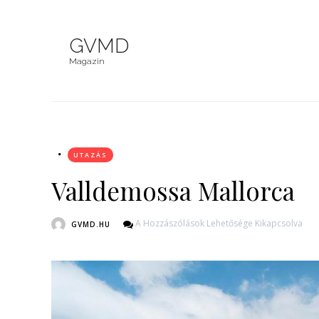
GVMD
Magazin
UTAZÁS
Valldemossa Mallorca
Valldemossa
A Hozzászólások Lehetősége Kikapcsolva
GVMD.HU
Mallorca
Bejegyzéshez