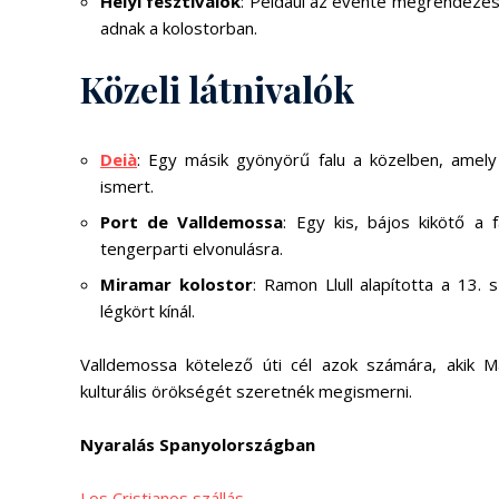
Helyi fesztiválok
: Például az évente megrendezésr
adnak a kolostorban.
Közeli látnivalók
Deià
: Egy másik gyönyörű falu a közelben, amely
ismert.
Port de Valldemossa
: Egy kis, bájos kikötő a 
tengerparti elvonulásra.
Miramar kolostor
: Ramon Llull alapította a 13.
légkört kínál.
Valldemossa kötelező úti cél azok számára, akik M
kulturális örökségét szeretnék megismerni.
Nyaralás Spanyolországban
Los Cristianos szállás