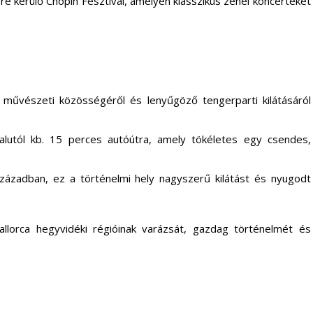
e kerülő Chopin Fesztivál, amelyen klasszikus zenei koncerteket
 művészeti közösségéről és lenyűgöző tengerparti kilátásáról
falutól kb. 15 perces autóútra, amely tökéletes egy csendes,
 században, ez a történelmi hely nagyszerű kilátást és nyugodt
allorca hegyvidéki régióinak varázsát, gazdag történelmét és