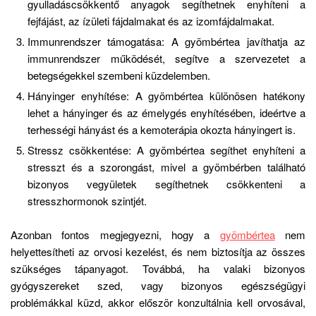
gyulladáscsökkentő anyagok segíthetnek enyhíteni a
fejfájást, az ízületi fájdalmakat és az izomfájdalmakat.
Immunrendszer támogatása: A gyömbértea javíthatja az
immunrendszer működését, segítve a szervezetet a
betegségekkel szembeni küzdelemben.
Hányinger enyhítése: A gyömbértea különösen hatékony
lehet a hányinger és az émelygés enyhítésében, ideértve a
terhességi hányást és a kemoterápia okozta hányingert is.
Stressz csökkentése: A gyömbértea segíthet enyhíteni a
stresszt és a szorongást, mivel a gyömbérben található
bizonyos vegyületek segíthetnek csökkenteni a
stresszhormonok szintjét.
Azonban fontos megjegyezni, hogy a
gyömbértea
nem
helyettesítheti az orvosi kezelést, és nem biztosítja az összes
szükséges tápanyagot. Továbbá, ha valaki bizonyos
gyógyszereket szed, vagy bizonyos egészségügyi
problémákkal küzd, akkor először konzultálnia kell orvosával,