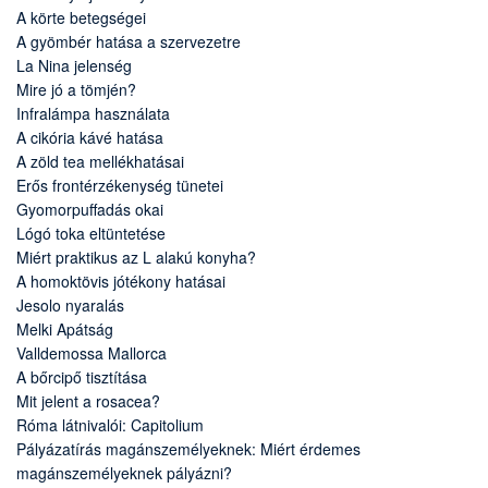
A körte betegségei
A gyömbér hatása a szervezetre
La Nina jelenség
Mire jó a tömjén?
Infralámpa használata
A cikória kávé hatása
A zöld tea mellékhatásai
Erős frontérzékenység tünetei
Gyomorpuffadás okai
Lógó toka eltüntetése
Miért praktikus az L alakú konyha?
A homoktövis jótékony hatásai
Jesolo nyaralás
Melki Apátság
Valldemossa Mallorca
A bőrcipő tisztítása
Mit jelent a rosacea?
Róma látnivalói: Capitolium
Pályázatírás magánszemélyeknek: Miért érdemes
magánszemélyeknek pályázni?