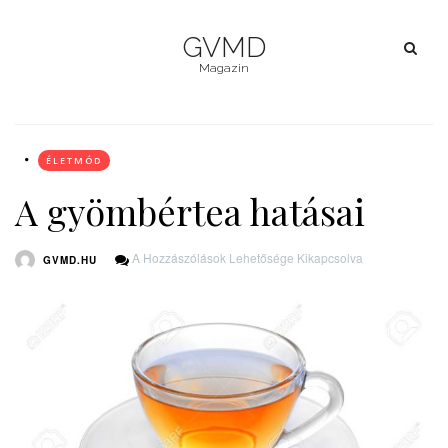
GVMD
Magazin
ÉLETMÓD
A gyömbértea hatásai
A
A Hozzászólások Lehetősége Kikapcsolva
GVMD.HU
Gyömbértea
Hatásai
Bejegyzéshez