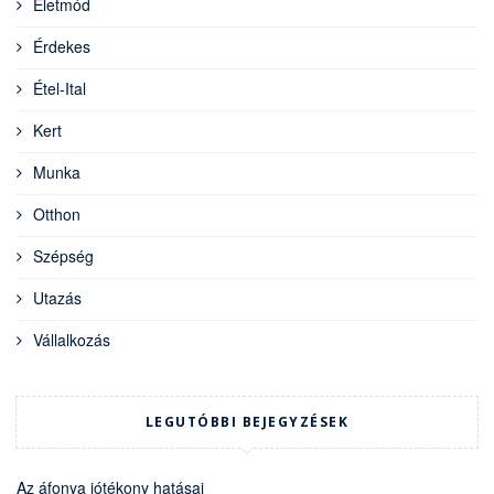
Életmód
Érdekes
Étel-Ital
Kert
Munka
Otthon
Szépség
Utazás
Vállalkozás
LEGUTÓBBI BEJEGYZÉSEK
Az áfonya jótékony hatásai