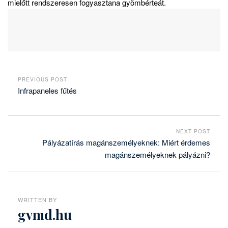
mielőtt rendszeresen fogyasztana gyömbérteát.
PREVIOUS POST
Infrapaneles fűtés
NEXT POST
Pályázatírás magánszemélyeknek: Miért érdemes
magánszemélyeknek pályázni?
WRITTEN BY
gvmd.hu