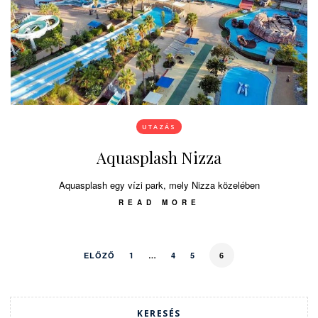
UTAZÁS
Aquasplash Nizza
Aquasplash egy vízi park, mely Nizza közelében
READ MORE
ELŐZŐ
1
…
4
5
6
KERESÉS