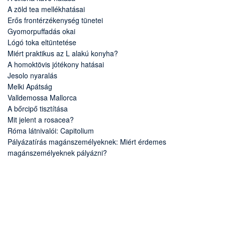
A zöld tea mellékhatásai
Erős frontérzékenység tünetei
Gyomorpuffadás okai
Lógó toka eltüntetése
Miért praktikus az L alakú konyha?
A homoktövis jótékony hatásai
Jesolo nyaralás
Melki Apátság
Valldemossa Mallorca
A bőrcipő tisztítása
Mit jelent a rosacea?
Róma látnivalói: Capitolium
Pályázatírás magánszemélyeknek: Miért érdemes
magánszemélyeknek pályázni?