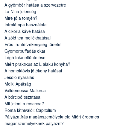
A gyömbér hatása a szervezetre
La Nina jelenség
Mire jó a tömjén?
Infralámpa használata
A cikória kávé hatása
A zöld tea mellékhatásai
Erős frontérzékenység tünetei
Gyomorpuffadás okai
Lógó toka eltüntetése
Miért praktikus az L alakú konyha?
A homoktövis jótékony hatásai
Jesolo nyaralás
Melki Apátság
Valldemossa Mallorca
A bőrcipő tisztítása
Mit jelent a rosacea?
Róma látnivalói: Capitolium
Pályázatírás magánszemélyeknek: Miért érdemes
magánszemélyeknek pályázni?