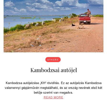
UTAZÁS
Kambodzsai autójel
Kambodzsa autójelzése „KH” rövidítés. Ez az autójelzés Kambodzsa
valamennyi gépjárművén megtalálható, és az ország nevének első két
betűje szerint van megadva.
READ MORE