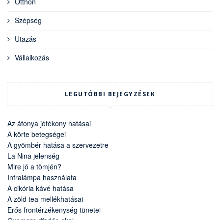
Otthon
Szépség
Utazás
Vállalkozás
LEGUTÓBBI BEJEGYZÉSEK
Az áfonya jótékony hatásai
A körte betegségei
A gyömbér hatása a szervezetre
La Nina jelenség
Mire jó a tömjén?
Infralámpa használata
A cikória kávé hatása
A zöld tea mellékhatásai
Erős frontérzékenység tünetei