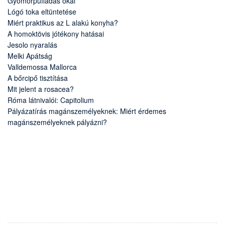
Gyomorpuffadás okai
Lógó toka eltüntetése
Miért praktikus az L alakú konyha?
A homoktövis jótékony hatásai
Jesolo nyaralás
Melki Apátság
Valldemossa Mallorca
A bőrcipő tisztítása
Mit jelent a rosacea?
Róma látnivalói: Capitolium
Pályázatírás magánszemélyeknek: Miért érdemes
magánszemélyeknek pályázni?