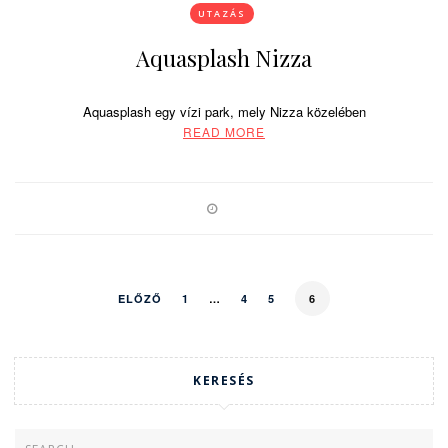
UTAZÁS
Aquasplash Nizza
Aquasplash egy vízi park, mely Nizza közelében
READ MORE
ELŐZŐ
1
…
4
5
6
KERESÉS