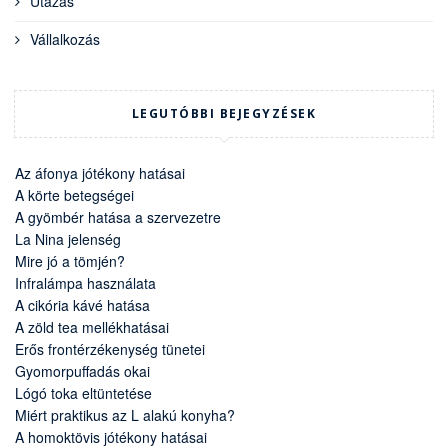
Utazás
Vállalkozás
LEGUTÓBBI BEJEGYZÉSEK
Az áfonya jótékony hatásai
A körte betegségei
A gyömbér hatása a szervezetre
La Nina jelenség
Mire jó a tömjén?
Infralámpa használata
A cikória kávé hatása
A zöld tea mellékhatásai
Erős frontérzékenység tünetei
Gyomorpuffadás okai
Lógó toka eltüntetése
Miért praktikus az L alakú konyha?
A homoktövis jótékony hatásai