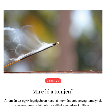
ÉRDEKES
Mire jó a tömjén?
A tömjén az egyik legrégebben használt természetes anyag, amelynek
szerepe messze túlmutat a vallási szertartások világán.