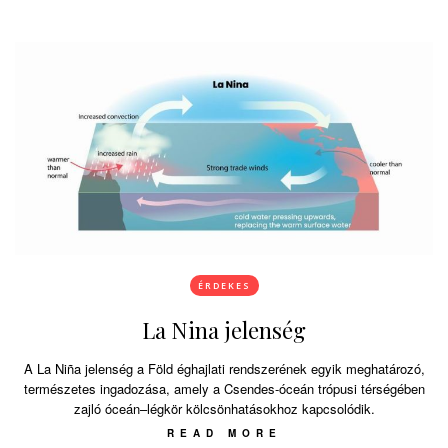
ÉRDEKES
La Nina jelenség
A La Niña jelenség a Föld éghajlati rendszerének egyik meghatározó,
természetes ingadozása, amely a Csendes-óceán trópusi térségében
zajló óceán–légkör kölcsönhatásokhoz kapcsolódik.
READ MORE