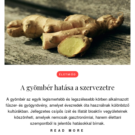
ÉLETMÓD
A gyömbér hatása a szervezetre
A gyömbér az egyik legismertebb és legszélesebb körben alkalmazott
fűszer- és gyógynövény, amelyet évezredek óta használnak különböző
kultúrákban. Jellegzetes csípős ízét és illatát bioaktív vegyületeinek
köszönheti, amelyek nemcsak gasztronómiai, hanem élettani
szempontból is jelentős hatásokkal bírnak.
READ MORE