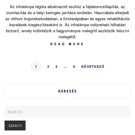
Az infralámpa régóta alkalmazott eszköz a fájdalomcsillapítás, az
izomlazítás és a helyi keringés javítása területén. Használata elterjedt
az otthoni öngondoskodásban, a fizioterápiában és egyes rehabilitációs
kezelések kiegészítéseként is. Az infralámpa mélyreható hőhatást
biztosít, amely különbözik a hagyományos melegítő eszközök felszíni
melegétől.
READ MORE
1
2
3
…
6
KÖVETKEZŐ
KERESÉS